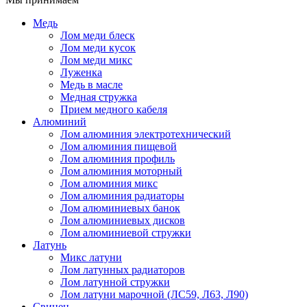
Медь
Лом меди блеск
Лом меди кусок
Лом меди микс
Луженка
Медь в масле
Медная стружка
Прием медного кабеля
Алюминий
Лом алюминия электротехнический
Лом алюминия пищевой
Лом алюминия профиль
Лом алюминия моторный
Лом алюминия микс
Лом алюминия радиаторы
Лом алюминиевых банок
Лом алюминиевых дисков
Лом алюминиевой стружки
Латунь
Микс латуни
Лом латунных радиаторов
Лом латунной стружки
Лом латуни марочной (ЛС59, Л63, Л90)
Свинец