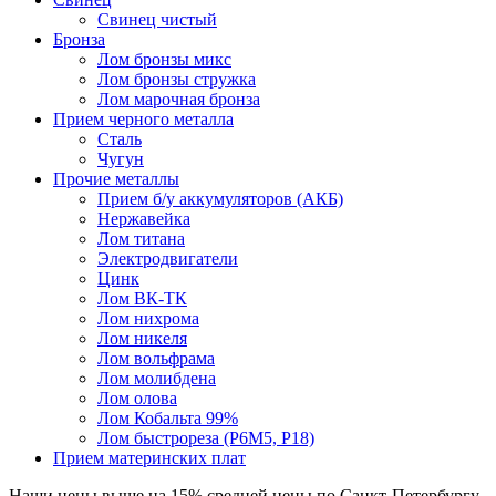
Свинец чистый
Бронза
Лом бронзы микс
Лом бронзы стружка
Лом марочная бронза
Прием черного металла
Сталь
Чугун
Прочие металлы
Прием б/у аккумуляторов (АКБ)
Нержавейка
Лом титана
Электродвигатели
Цинк
Лом ВК-ТК
Лом нихрома
Лом никеля
Лом вольфрама
Лом молибдена
Лом олова
Лом Кобальта 99%
Лом быстрореза (Р6М5, Р18)
Прием материнских плат
Наши цены
выше на 15%
средней цены по Санкт-Петербургу