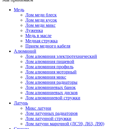
Медь
Лом меди блеск
Лом меди кусок
Лом меди микс
Луженка
Медь в масле
Медная стружка
Прием медного кабеля
Алюминий
Лом алюминия электротехнический
Лом алюминия пищевой
Лом алюминия профиль
Лом алюминия моторный
Лом алюминия микс
Лом алюминия радиаторы
Лом алюминиевых банок
Лом алюминиевых дисков
Лом алюминиевой стружки
Латунь
Микс латуни
Лом латунных радиаторов
Лом латунной стружки
Лом латуни марочной (ЛС59, Л63, Л90)
Свинец