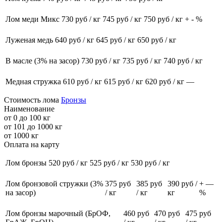
Лом меди Микс
730
руб / кг
745
руб / кг
750
руб / кг
+
-
%
Луженая медь
640
руб / кг
645
руб / кг
650
руб / кг
В масле (3% на засор)
730
руб / кг
735
руб / кг
740
руб / кг
Медная стружка
610
руб / кг
615
руб / кг
620
руб / кг
—
Стоимость лома
Бронзы
Наименование
от 0 до 100 кг
от 101 до 1000 кг
от 1000 кг
Оплата на карту
Лом бронзы
520
руб / кг
525
руб / кг
530
руб / кг
Лом бронзовой стружки (3%
375
руб
385
руб
390
руб /
+
—
на засор)
/ кг
/ кг
кг
%
Лом бронзы марочный (БрОФ,
460
руб
470
руб
475
руб