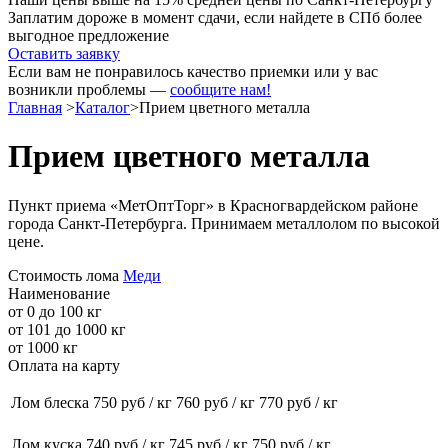
Заплатим дороже в момент сдачи, если найдете в СПб более
выгодное предложение
Оставить заявку
Если вам не понравилось качество приемки или у вас
возникли проблемы —
сообщите нам!
Главная
>
Каталог
>
Прием цветного металла
Прием цветного металла
Пункт приема «МетОптТорг» в Красногвардейском районе
города Санкт-Петербурга. Принимаем металлолом по высокой
цене.
Стоимость лома
Меди
Наименование
от 0 до 100 кг
от 101 до 1000 кг
от 1000 кг
Оплата на карту
Лом блеска
750
руб / кг
760
руб / кг
770
руб / кг
Лом куска
740
руб / кг
745
руб / кг
750
руб / кг