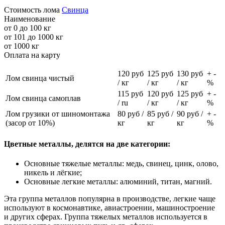
Стоимость лома
Свинца
Наименование
от 0 до 100 кг
от 101 до 1000 кг
от 1000 кг
Оплата на карту
120
руб
125
руб
130
руб
+
-
Лом свинца чистый
/ кг
/ кг
/ кг
%
115
руб
120
руб
125
руб
+
-
Лом свинца самоплав
/ ru
/ кг
/ кг
%
Лом грузики от шиномонтажа
80
руб /
85
руб /
90
руб /
+
-
(засор от 10%)
кг
кг
кг
%
Цветные металлы, делятся на две категории:
Основные тяжелые металлы: медь, свинец, цинк, олово,
никель и лёгкие;
Основные легкие металлы: алюминий, титан, магний.
Эта группа металлов популярна в производстве, легкие чаще
используют в космонавтике, авиастроении, машиностроение
и других сферах. Группа тяжелых металлов используется в