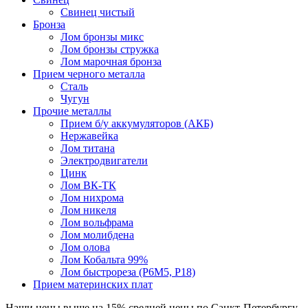
Свинец чистый
Бронза
Лом бронзы микс
Лом бронзы стружка
Лом марочная бронза
Прием черного металла
Сталь
Чугун
Прочие металлы
Прием б/у аккумуляторов (АКБ)
Нержавейка
Лом титана
Электродвигатели
Цинк
Лом ВК-ТК
Лом нихрома
Лом никеля
Лом вольфрама
Лом молибдена
Лом олова
Лом Кобальта 99%
Лом быстрореза (Р6М5, Р18)
Прием материнских плат
Наши цены
выше на 15%
средней цены по Санкт-Петербургу