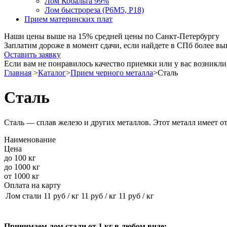
Лом Кобальта 99%
Лом быстрореза (Р6М5, Р18)
Прием материнских плат
Наши цены
выше на 15%
средней цены по Санкт-Петербургу
Заплатим дороже в момент сдачи, если найдете в СПб более в
Оставить заявку
Если вам не понравилось качество приемки или у вас возник
Главная
>
Каталог
>
Прием черного металла
>
Сталь
Сталь
Сталь — сплав железо и других металлов. Этот металл имеет о
Наименование
Цена
до 100 кг
до 1000 кг
от 1000 кг
Оплата на карту
Лом стали
11
руб / кг
11
руб / кг
11
руб / кг
Принимаем лом стали от 1 кг в любом виде: