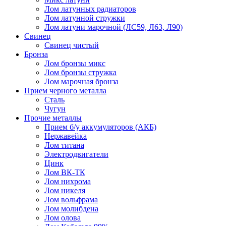
Лом латунных радиаторов
Лом латунной стружки
Лом латуни марочной (ЛС59, Л63, Л90)
Свинец
Свинец чистый
Бронза
Лом бронзы микс
Лом бронзы стружка
Лом марочная бронза
Прием черного металла
Сталь
Чугун
Прочие металлы
Прием б/у аккумуляторов (АКБ)
Нержавейка
Лом титана
Электродвигатели
Цинк
Лом ВК-ТК
Лом нихрома
Лом никеля
Лом вольфрама
Лом молибдена
Лом олова