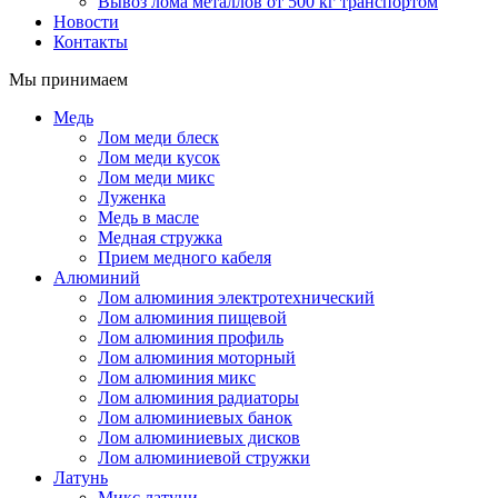
Вывоз лома металлов от 500 кг транспортом
Новости
Контакты
Мы принимаем
Медь
Лом меди блеск
Лом меди кусок
Лом меди микс
Луженка
Медь в масле
Медная стружка
Прием медного кабеля
Алюминий
Лом алюминия электротехнический
Лом алюминия пищевой
Лом алюминия профиль
Лом алюминия моторный
Лом алюминия микс
Лом алюминия радиаторы
Лом алюминиевых банок
Лом алюминиевых дисков
Лом алюминиевой стружки
Латунь
Микс латуни