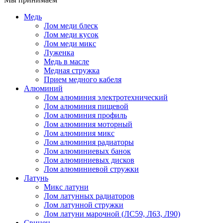
Медь
Лом меди блеск
Лом меди кусок
Лом меди микс
Луженка
Медь в масле
Медная стружка
Прием медного кабеля
Алюминий
Лом алюминия электротехнический
Лом алюминия пищевой
Лом алюминия профиль
Лом алюминия моторный
Лом алюминия микс
Лом алюминия радиаторы
Лом алюминиевых банок
Лом алюминиевых дисков
Лом алюминиевой стружки
Латунь
Микс латуни
Лом латунных радиаторов
Лом латунной стружки
Лом латуни марочной (ЛС59, Л63, Л90)
Свинец