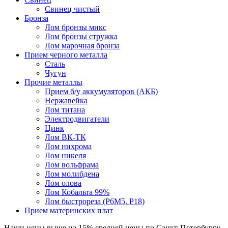
Свинец чистый
Бронза
Лом бронзы микс
Лом бронзы стружка
Лом марочная бронза
Прием черного металла
Сталь
Чугун
Прочие металлы
Прием б/у аккумуляторов (АКБ)
Нержавейка
Лом титана
Электродвигатели
Цинк
Лом ВК-ТК
Лом нихрома
Лом никеля
Лом вольфрама
Лом молибдена
Лом олова
Лом Кобальта 99%
Лом быстрореза (Р6М5, Р18)
Прием материнских плат
Наши цены
выше на 15%
средней цены по Санкт-Петербургу