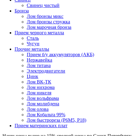
Свинец чистый
Бронза
Лом бронзы микс
Лом бронзы стружка
Лом марочная бронза
Прием черного металла
Сталь
Чугун
Прочие металлы
Прием б/у аккумуляторов (АКБ)
Нержавейка
Лом титана
Электродвигатели
Цинк
Лом ВК-ТК
Лом нихрома
Лом никеля
Лом вольфрама
Лом молибдена
Лом олова
Лом Кобальта 99%
Лом быстрореза (Р6М5, Р18)
Прием материнских плат
Наши цены
выше на 15%
средней цены по Санкт-Петербургу