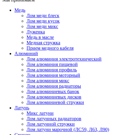
Медь
Лом меди блеск
Лом меди кусок
Лом меди микс
Луженка
Медь в масле
Медная стружка
Прием медного кабеля
Алюминий
Лом алюминия электротехнический
Лом алюминия пищевой
Лом алюминия профиль
Лом алюминия моторный
Лом алюминия микс
Лом алюминия радиаторы
Лом алюминиевых банок
Лом алюминиевых дисков
Лом алюминиевой стружки
Латунь
Микс латуни
Лом латунных радиаторов
Лом латунной стружки
Лом латуни марочной (ЛС59, Л63, Л90)
Свинец