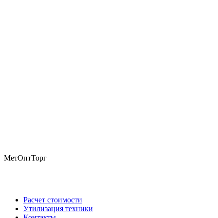
МетОптТорг
Расчет стоимости
Утилизация техники
О
компании
Контакты
Расчет стоимости
Утилизация техники
Контакты